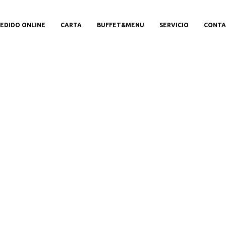
EDIDO ONLINE
CARTA
BUFFET&MENU
SERVICIO
CONTA
etalles del produc
Aquí,Puedes ver más información sobre el producto.