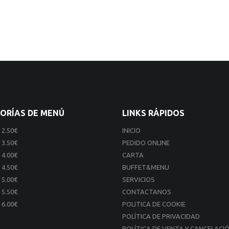
ORÍAS DE MENÚ
LINKS RÁPIDOS
 2.50€
INICIO
 3.50€
PEDIDO ONLINE
 4.00€
CARTA
 4.50€
BUFFET&MENU
 5.00€
SERVICIOS
 5.50€
CONTACTANOS
 6.00€
POLITICA DE COOKIE
POLÍTICA DE PRIVACIDAD
POLÍTICA DE VENTA Y CANCELACI