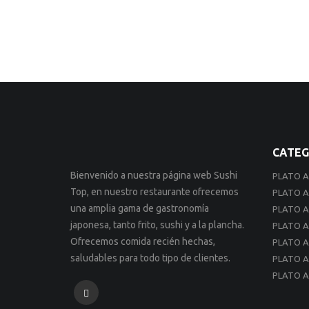
CATEG
Bienvenido a nuestra página web Sushi
PLATO A
Top, en nuestro restaurante ofrecemos
PLATO A
una amplia gama de gastronomía
PLATO A
japonesa, tanto frito, sushi y a la plancha.
PLATO A
Ofrecemos comida recién hechas,
PLATO A
saludables para todo tipo de clientes.
PLATO A
PLATO A