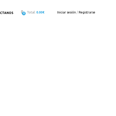
Total:
0.00€
Iniciar sesión
/
Registrarse
CTANOS
0
to