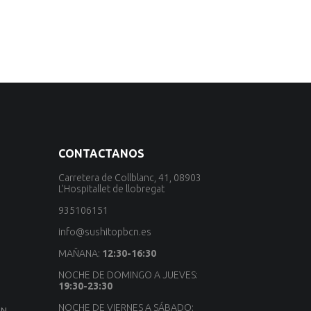
CONTACTANOS
Carretera de Collblanc, 41, 08903
L'Hospitallet de llobregat
935106151
info@sushitopbcn.es
MAÑANA:
12:30-16:30
NOCHE DE DOMINGO A JUEVES:
19:30-23:30
NOCHE DE VIERNES A SÁBADO:
ÓN